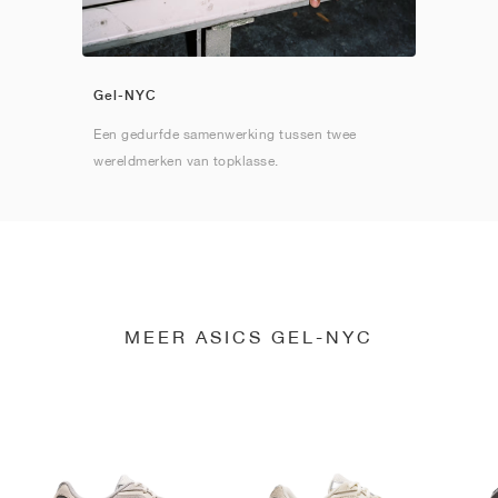
Gel-NYC
Een gedurfde samenwerking tussen twee
wereldmerken van topklasse.
MEER ASICS GEL-NYC