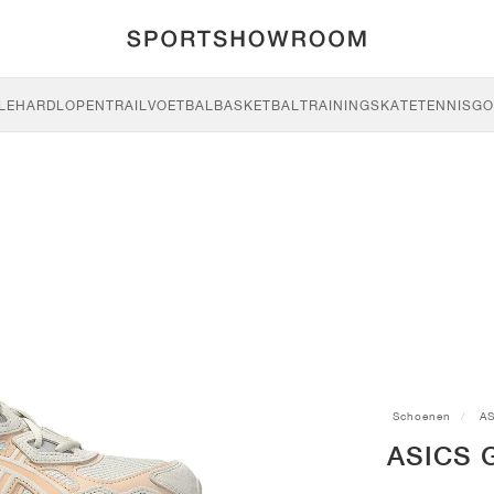
LE
HARDLOPEN
TRAIL
VOETBAL
BASKETBAL
TRAINING
SKATE
TENNIS
GO
Schoenen
AS
ASICS G