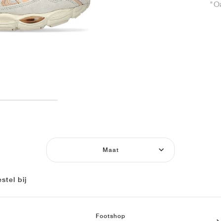
"O
Maat
stel bij
Footshop