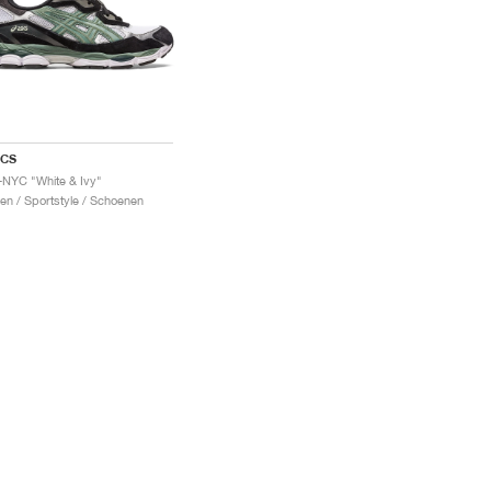
ICS
-NYC "White & Ivy"
en / Sportstyle / Schoenen