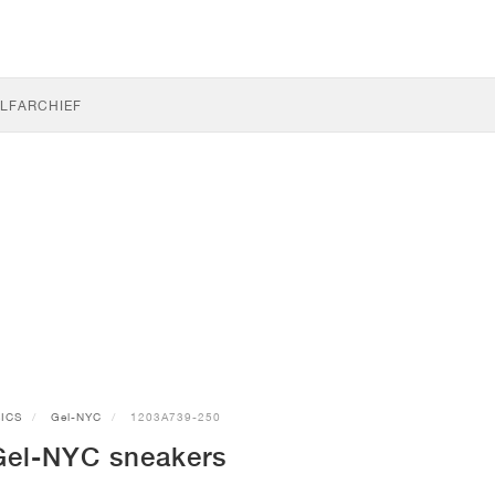
LF
ARCHIEF
ICS
Gel-NYC
1203A739-250
el-NYC sneakers