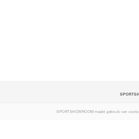
SPORTS
Over ons
SPORTSHOWROOM maakt gebruik van cookie
Contact
Sitemap