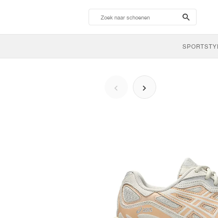
search-
btn
SPORTSTY