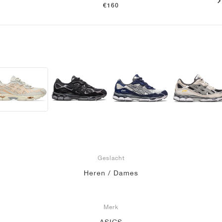
€160
Geslacht
Heren / Dames
Merk
ASICS