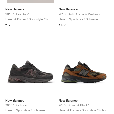
New Balance
New Balance
2010 "Dark Olivine & Mushroom"
2010 "Grey Days"
Heren / Sportstyle / Schoenen
Heren & Dames / Sportstyle / Schoenen
€170
€170
New Balance
New Balance
2010 "Black Ice"
2010 "Brown & Black"
Heren / Sportstyle / Schoenen
Heren & Dames / Sportstyle / Schoenen