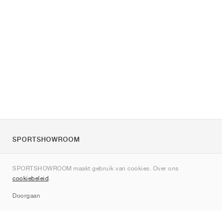
SPORTSHOWROOM
Over ons
SPORTSHOWROOM maakt gebruik van cookies. Over ons
Contact
cookiebeleid
.
Sitemap
Doorgaan
Merken