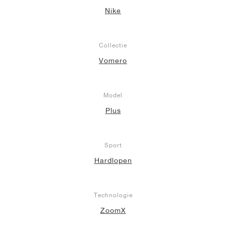
Nike
Collectie
Vomero
Model
Plus
Sport
Hardlopen
Technologie
ZoomX