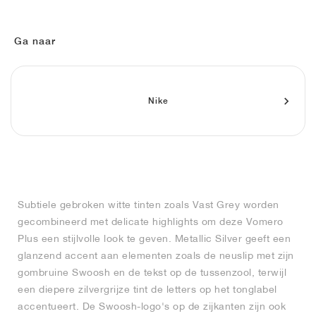
FIELD GENERAL
CRAZE
ADIRACER
MULE
471
GEL-CUMULUS 16
G.T. CUT
FORCE 58
TEKKIRA CUP
508
JORDAN
KILLSHOT 2
MOTO 2K
ITALIA
LEGACY 312
ALLERDALE
G.T. FUTURE
PS8
ALOHA SUPER
600
Ga naar
TOTAL 90
PHENOMENA
FORUM
JUMPMAN JACK
2000
VERTEBRAE
808
Nike
AVA ROVER
1000
HAMBURG
204L
AIR MAX 95
933
MIND
860V2
AIR RIFT
Subtiele gebroken witte tinten zoals Vast Grey worden
gecombineerd met delicate highlights om deze Vomero
Plus een stijlvolle look te geven. Metallic Silver geeft een
glanzend accent aan elementen zoals de neuslip met zijn
gombruine Swoosh en de tekst op de tussenzool, terwijl
een diepere zilvergrijze tint de letters op het tonglabel
accentueert. De Swoosh-logo's op de zijkanten zijn ook