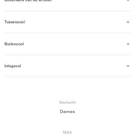
Tussenzool
Buitenzool
Inlegzool
Geslacht
Dames
Merk