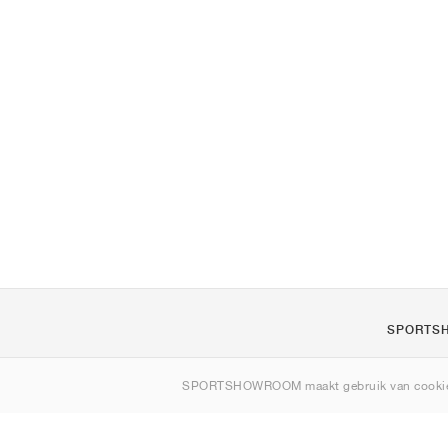
SPORTS
Over ons
SPORTSHOWROOM maakt gebruik van cookie
Contact
Sitemap