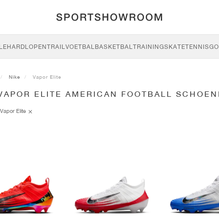
LE
HARDLOPEN
TRAIL
VOETBAL
BASKETBAL
TRAINING
SKATE
TENNIS
GO
Nike
Vapor Elite
 VAPOR ELITE AMERICAN FOOTBALL SCHOE
Vapor Elite