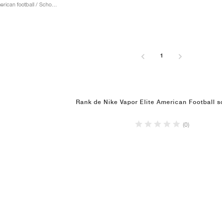
Heren / American football / Schoenen
1
Rank de Nike Vapor Elite American Football 
(0)