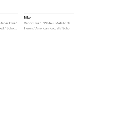
Nike
 Racer Blue"
Vapor Elite 1 "White & Metallic Silver"
Heren / American football / Schoenen
Heren / American football / Schoenen