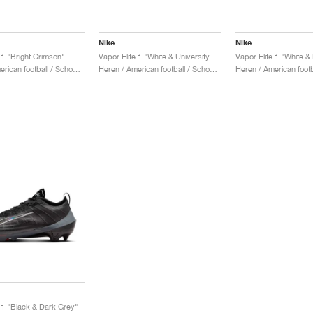
Nike
Nike
 1 "Bright Crimson"
Vapor Elite 1 "White & University Red"
Vapor Elite 1 "White &
Heren / American football / Schoenen
Heren / American football / Schoenen
e 1 "Black & Dark Grey"