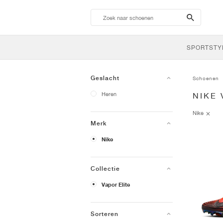
search-
btn
SPORTSTY
Geslacht
Schoenen
Heren
NIKE
Nike
Merk
Nike
Collectie
Vapor Elite
Sorteren