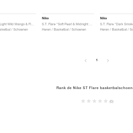
Nike
Nike
S.T. Flare "Light Wild Mango & Flash Lime'"
S.T. Flare "Soft Pearl & Midnight Fog"
sketbal / Schoenen
Heren / Basketbal / Schoenen
Heren / Basketbal / 
1
Rank de Nike ST Flare basketbalschoe
(0)