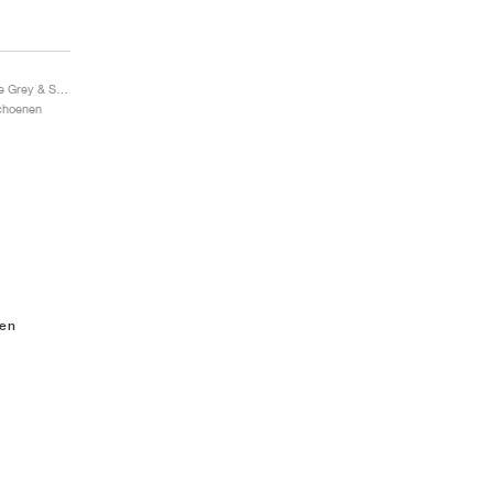
S.T. Flare "Dark Smoke Grey & Solar Red"
Schoenen
nen