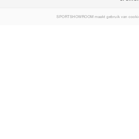
Over ons
SPORTSHOWROOM maakt gebruik van cookie
Contact
Sitemap
België