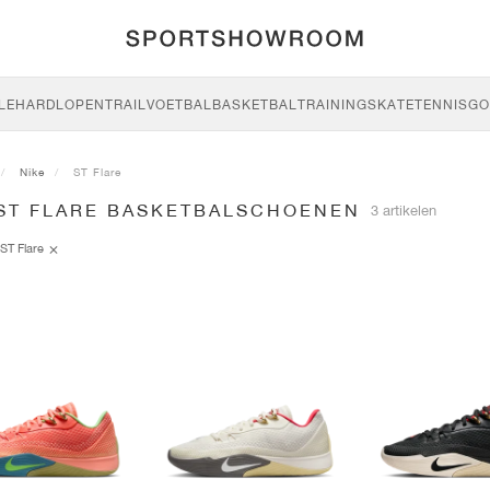
LE
HARDLOPEN
TRAIL
VOETBAL
BASKETBAL
TRAINING
SKATE
TENNIS
GO
Nike
ST Flare
 ST FLARE BASKETBALSCHOENEN
3 artikelen
ST Flare