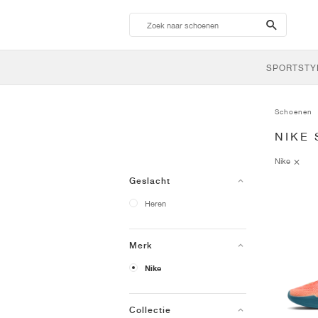
search-
btn
SPORTSTY
Schoenen
NIKE
Nike
Geslacht
Heren
Merk
Nike
Collectie