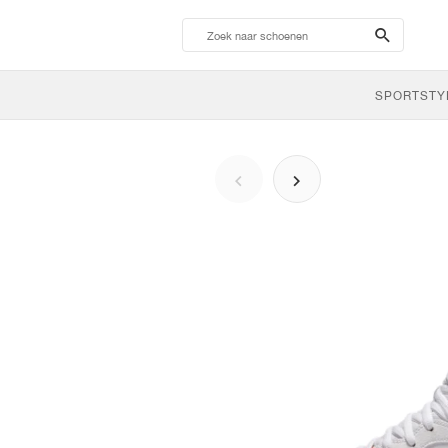
search-
btn
SPORTSTY