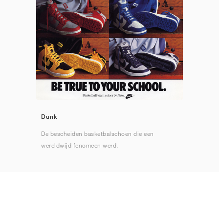
Dunk
De bescheiden basketbalschoen die een
wereldwijd fenomeen werd.