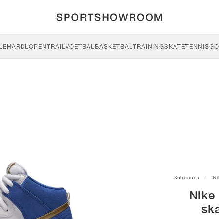
LE
HARDLOPEN
TRAIL
VOETBAL
BASKETBAL
TRAINING
SKATE
TENNIS
GO
Schoenen
Ni
Nike
sk