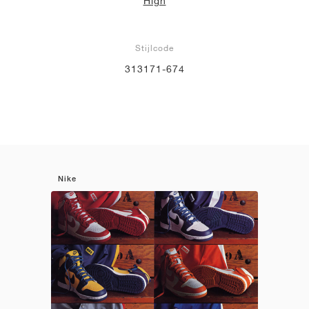
High
Stijlcode
313171-674
Nike