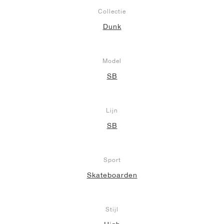
Collectie
Dunk
Model
SB
Lijn
SB
Sport
Skateboarden
Stijl