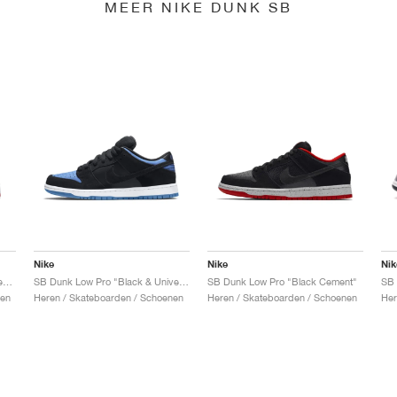
MEER NIKE DUNK SB
Nike
Nike
Nik
SB Dunk Low x Jeff Staple "Pigeon"
SB Dunk Low Pro "Black & University Blue"
SB Dunk Low Pro "Black Cement"
nen
Heren / Skateboarden / Schoenen
Heren / Skateboarden / Schoenen
Her