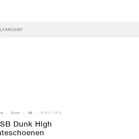
LF
ARCHIEF
ke
Dunk
SB
313171-674
 SB Dunk High
ateschoenen