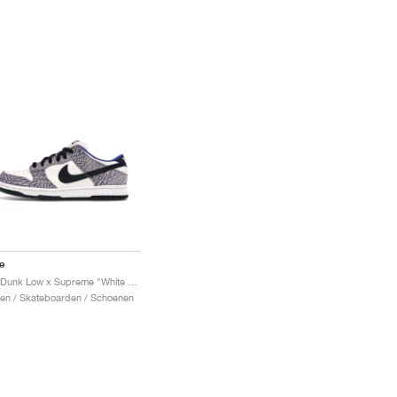
e
SB Dunk Low x Supreme "White Cement"
en / Skateboarden / Schoenen