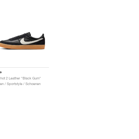
e
lshot 2 Leather "Black Gum"
en / Sportstyle / Schoenen