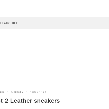
LF
ARCHIEF
Nike
Killshot 2
432997-121
ot 2 Leather sneakers