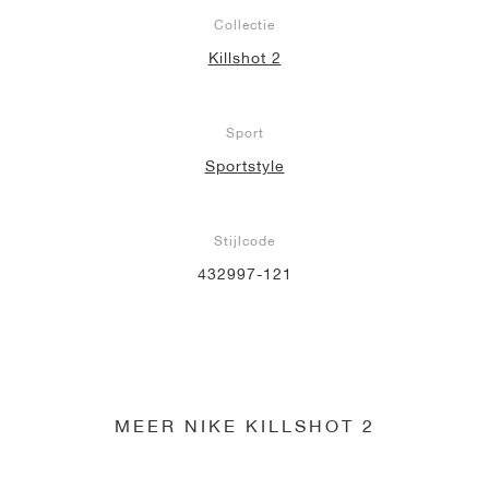
Collectie
Killshot 2
Sport
Sportstyle
Stijlcode
432997-121
MEER NIKE KILLSHOT 2