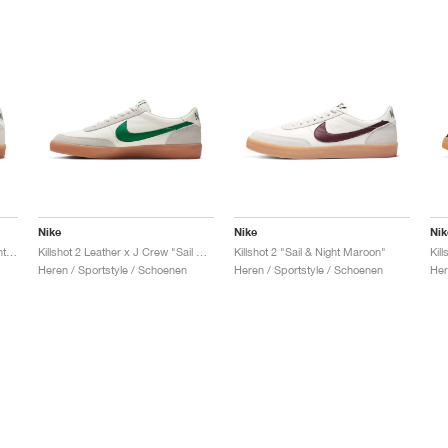
Nike
Nike
Nik
Killshot 2 Leather "Sail & Midnight Navy"
Killshot 2 Leather x J Crew "Sail & Lucid Green"
Killshot 2 "Sail & Night Maroon"
Kil
Heren / Sportstyle / Schoenen
Heren / Sportstyle / Schoenen
Her