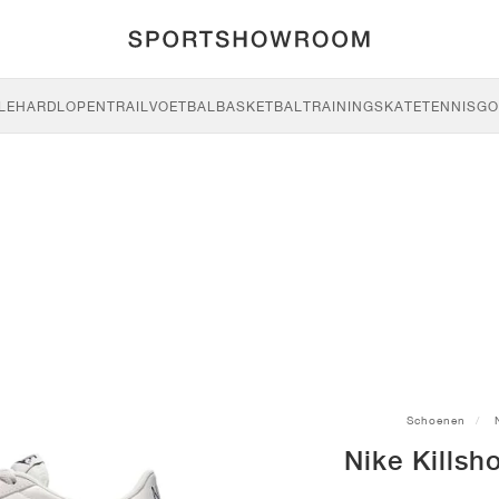
LE
HARDLOPEN
TRAIL
VOETBAL
BASKETBAL
TRAINING
SKATE
TENNIS
GO
Schoenen
Nike Killsh