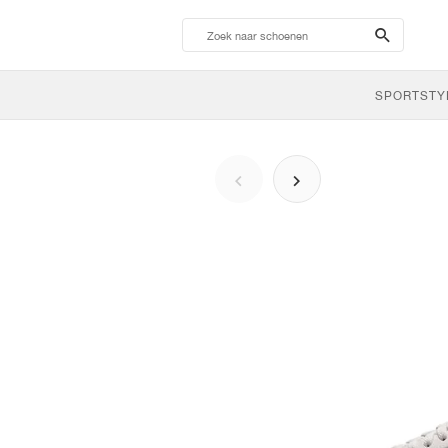
search-
btn
SPORTSTY