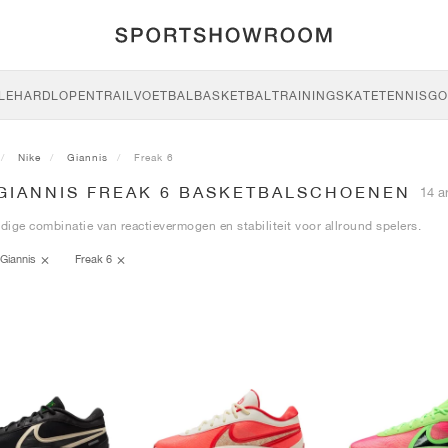
LE
HARDLOPEN
TRAIL
VOETBAL
BASKETBAL
TRAINING
SKATE
TENNIS
GO
Nike
Giannis
Freak 6
 GIANNIS FREAK 6 BASKETBALSCHOENEN
14 ar
jdige combinatie van reactievermogen en stabiliteit voor allround spelers.
Giannis
Freak 6