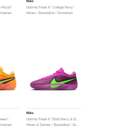
Nike
e Royal"
Giannis Freak 6 "College Navy"
Schoenen
Heren / Basketbal / Schoenen
Nike
oween"
Giannis Freak 6 "Bold Berry & Electric Green"
Schoenen
Heren & Dames / Basketbal / Schoenen