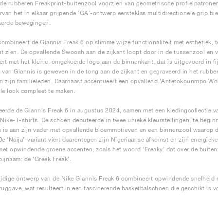
e rubberen Freakprint-buitenzool voorzien van geometrische profielpatronen 
rvan het in elkaar grijpende ‘GA’-ontwerp eersteklas multidirectionele grip bi
kerde bewegingen.
combineert de Giannis Freak 6 op slimme wijze functionaliteit met esthetiek, terw
aat zien. De opvallende Swoosh aan de zijkant loopt door in de tussenzool en
ert met het kleine, omgekeerde logo aan de binnenkant, dat is uitgevoerd in 
 van Giannis is geweven in de tong aan de zijkant en gegraveerd in het rubber 
 zijn familieleden. Daarnaast accentueert een opvallend ‘Antetokounmpo W
olle look compleet te maken.
eerde de Giannis Freak 6 in augustus 2024, samen met een kledingcollectie v
 Nike-T-shirts. De schoen debuteerde in twee unieke kleurstellingen, te begin
 is aan zijn vader met opvallende bloemmotieven en een binnenzool waarop de
De ‘Naija’-variant viert daarentegen zijn Nigeriaanse afkomst en zijn energiek
et opwindende groene accenten, zoals het woord ‘Freaky’ dat over de buiten
 bijnaam: de ‘Greek Freak’.
ijdige ontwerp van de Nike Giannis Freak 6 combineert opwindende snelheid m
ruggave, wat resulteert in een fascinerende basketbalschoen die geschikt is voo