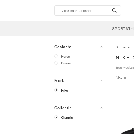
search-
btn
SPORTSTY
Geslacht
Schoenen
Heren
NIKE
Dames
Een veelzi
Nike
Merk
Nike
Collectie
Giannis