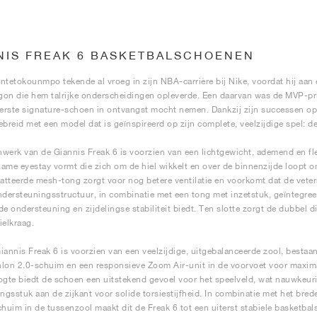
NIS FREAK 6 BASKETBALSCHOENEN
ntetokounmpo tekende al vroeg in zijn NBA-carrière bij Nike, voordat hij aan
on die hem talrijke onderscheidingen opleverde. Een daarvan was de MVP-prijs
eerste signature-schoen in ontvangst mocht nemen. Dankzij zijn successen op 
ebreid met een model dat is geïnspireerd op zijn complete, veelzijdige spel: d
werk van de Giannis Freak 6 is voorzien van een lichtgewicht, ademend en fl
ame eyestay vormt die zich om de hiel wikkelt en over de binnenzijde loopt o
tteerde mesh-tong zorgt voor nog betere ventilatie en voorkomt dat de veters
ndersteuningsstructuur, in combinatie met een tong met inzetstuk, geïntegreer
de ondersteuning en zijdelingse stabiliteit biedt. Ten slotte zorgt de dubbel 
ielkraag.
iannis Freak 6 is voorzien van een veelzijdige, uitgebalanceerde zool, best
lon 2.0-schuim en een responsieve Zoom Air-unit in de voorvoet voor maxim
ogte biedt de schoen een uitstekend gevoel voor het speelveld, wat nauwkeur
ingsstuk aan de zijkant voor solide torsiestijfheid. In combinatie met het bred
chuim in de tussenzool maakt dit de Freak 6 tot een uiterst stabiele basketbal