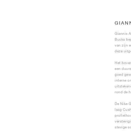
GIAN
Giannis A
Bucks beg
van zijn 
deze uitg
Het boven
een duurz
goed gewa
interne o
uitsteken
rond de h
De Nike G
laag Cush
profielho
verstevig
stevige s