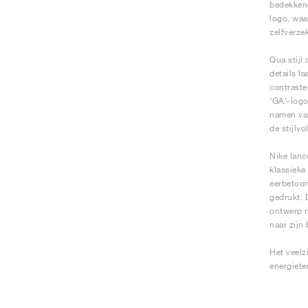
bedekkend
logo, waa
zelfverze
Qua stijl 
details l
contraste
‘GA’-logo
namen van
de stijlv
Nike lanc
klassieke
eerbetoon
gedrukt. 
ontwerp m
naar zijn
Het veelz
energiete