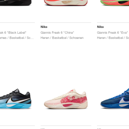
Nike
Nike
eak 6 "Black Label"
Giannis Freak 6 "China"
Giannis Freak 6 "Eva"
Heren & Dames / Basketbal / Schoenen
Heren / Basketbal / Schoenen
Heren / Basketbal / 