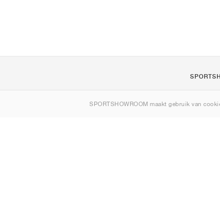
SPORTS
Over ons
SPORTSHOWROOM maakt gebruik van cookie
Contact
Sitemap