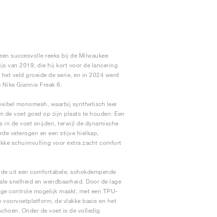
 een succesvolle reeks bij de Milwaukee
 van 2019, die hij kort voor de lancering
het veld groeide de serie, en in 2024 werd
e Nike Giannis Freak 6.
exibel monomesh, waarbij synthetisch leer
m de voet goed op zijn plaats te houden. Een
 in de voet snijden, terwijl de dynamische
de veterogen en een stijve hielkap,
dikke schuimvulling voor extra zacht comfort
aande uit een comfortabele, schokdempende
ale snelheid en wendbaarheid. Door de lage
ige controle mogelijk maakt, met een TPU-
e voorvoetplatform, de vlakke basis en het
schoen. Onder de voet is de volledig