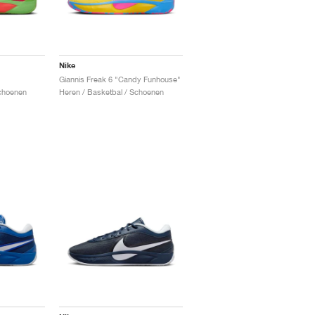
Nike
Giannis Freak 6 "Candy Funhouse"
Schoenen
Heren / Basketbal / Schoenen