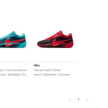
Nike
Giannis Freak 6 "Liam and Maverick"
Giannis Freak 6 "Bred"
Heren & Dames / Basketbal / Schoenen
Heren / Basketbal / Schoenen
1