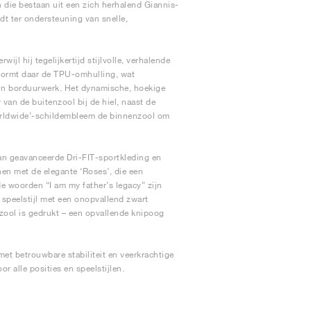
die bestaan uit een zich herhalend Giannis-
edt ter ondersteuning van snelle,
ijl hij tegelijkertijd stijlvolle, verhalende
 vormt daar de TPU-omhulling, wat
fijn borduurwerk. Het dynamische, hoekige
van de buitenzool bij de hiel, naast de
orldwide’-schildembleem de binnenzool om
an geavanceerde Dri-FIT-sportkleding en
nen met de elegante ‘Roses’, die een
 woorden “I am my father’s legacy” zijn
e speelstijl met een onopvallend zwart
zool is gedrukt – een opvallende knipoog
et betrouwbare stabiliteit en veerkrachtige
r alle posities en speelstijlen.