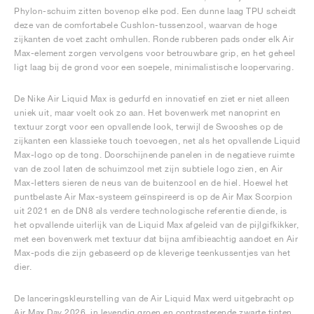
Phylon-schuim zitten bovenop elke pod. Een dunne laag TPU scheidt
deze van de comfortabele Cushlon-tussenzool, waarvan de hoge
zijkanten de voet zacht omhullen. Ronde rubberen pads onder elk Air
Max-element zorgen vervolgens voor betrouwbare grip, en het geheel
ligt laag bij de grond voor een soepele, minimalistische loopervaring.
De Nike Air Liquid Max is gedurfd en innovatief en ziet er niet alleen
uniek uit, maar voelt ook zo aan. Het bovenwerk met nanoprint en
textuur zorgt voor een opvallende look, terwijl de Swooshes op de
zijkanten een klassieke touch toevoegen, net als het opvallende Liquid
Max-logo op de tong. Doorschijnende panelen in de negatieve ruimte
van de zool laten de schuimzool met zijn subtiele logo zien, en Air
Max-letters sieren de neus van de buitenzool en de hiel. Hoewel het
puntbelaste Air Max-systeem geïnspireerd is op de Air Max Scorpion
uit 2021 en de DN8 als verdere technologische referentie diende, is
het opvallende uiterlijk van de Liquid Max afgeleid van de pijlgifkikker,
met een bovenwerk met textuur dat bijna amfibieachtig aandoet en Air
Max-pods die zijn gebaseerd op de kleverige teenkussentjes van het
dier.
De lanceringskleurstelling van de Air Liquid Max werd uitgebracht op
Air Max Day 2026, in levendig groen en contrasterende zwarte tinten