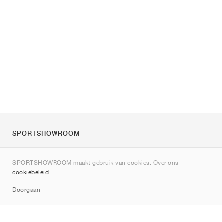
SPORTSHOWROOM
Over ons
SPORTSHOWROOM maakt gebruik van cookies. Over ons
Contact
cookiebeleid
.
Sitemap
Doorgaan
Merken