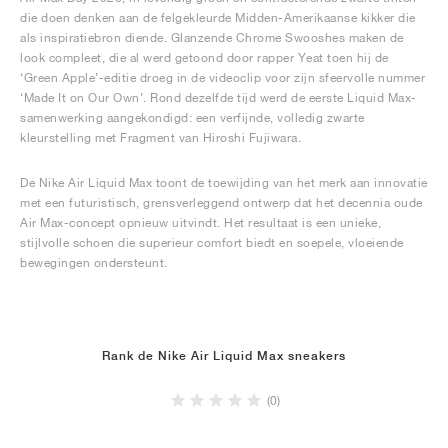
die doen denken aan de felgekleurde Midden-Amerikaanse kikker die
als inspiratiebron diende. Glanzende Chrome Swooshes maken de
look compleet, die al werd getoond door rapper Yeat toen hij de
‘Green Apple’-editie droeg in de videoclip voor zijn sfeervolle nummer
‘Made It on Our Own’. Rond dezelfde tijd werd de eerste Liquid Max-
samenwerking aangekondigd: een verfijnde, volledig zwarte
kleurstelling met Fragment van Hiroshi Fujiwara.
De Nike Air Liquid Max toont de toewijding van het merk aan innovatie
met een futuristisch, grensverleggend ontwerp dat het decennia oude
Air Max-concept opnieuw uitvindt. Het resultaat is een unieke,
stijlvolle schoen die superieur comfort biedt en soepele, vloeiende
bewegingen ondersteunt.
Rank de Nike Air Liquid Max sneakers
(0)