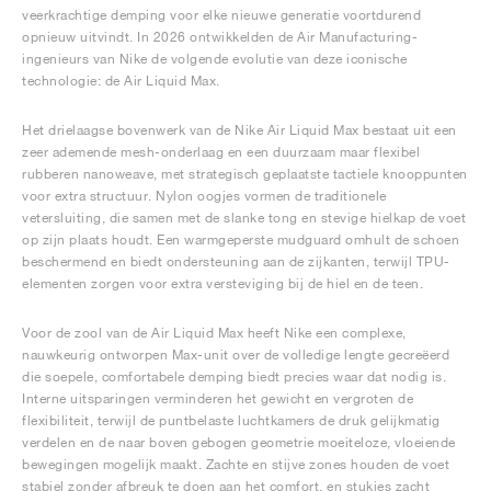
FIELD GENERAL
CRAZE
ADIRACER
MULE
471
GEL-CUMULUS 16
G.T. CUT
FORCE 58
TEKKIRA CUP
508
JORDAN
veerkrachtige demping voor elke nieuwe generatie voortdurend
opnieuw uitvindt. In 2026 ontwikkelden de Air Manufacturing-
ingenieurs van Nike de volgende evolutie van deze iconische
KILLSHOT 2
MOTO 2K
ITALIA
LEGACY 312
ALLERDALE
G.T. FUTURE
PS8
ALOHA SUPER
600
technologie: de Air Liquid Max.
TOTAL 90
PHENOMENA
FORUM
JUMPMAN JACK
2000
VERTEBRAE
808
Het drielaagse bovenwerk van de Nike Air Liquid Max bestaat uit een
zeer ademende mesh-onderlaag en een duurzaam maar flexibel
rubberen nanoweave, met strategisch geplaatste tactiele knooppunten
AVA ROVER
1000
HAMBURG
204L
AIR MAX 95
933
voor extra structuur. Nylon oogjes vormen de traditionele
vetersluiting, die samen met de slanke tong en stevige hielkap de voet
op zijn plaats houdt. Een warmgeperste mudguard omhult de schoen
MIND
860V2
beschermend en biedt ondersteuning aan de zijkanten, terwijl TPU-
elementen zorgen voor extra versteviging bij de hiel en de teen.
AIR RIFT
Voor de zool van de Air Liquid Max heeft Nike een complexe,
nauwkeurig ontworpen Max-unit over de volledige lengte gecreëerd
die soepele, comfortabele demping biedt precies waar dat nodig is.
Interne uitsparingen verminderen het gewicht en vergroten de
flexibiliteit, terwijl de puntbelaste luchtkamers de druk gelijkmatig
verdelen en de naar boven gebogen geometrie moeiteloze, vloeiende
bewegingen mogelijk maakt. Zachte en stijve zones houden de voet
stabiel zonder afbreuk te doen aan het comfort, en stukjes zacht