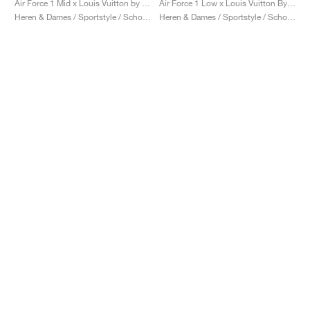
Air Force 1 Mid x Louis Vuitton by Virgil Abloh "Graffiti"
Air Force 1 Low x Louis Vuitton By Virgil Abloh "Triple White"
Heren & Dames / Sportstyle / Schoenen
Heren & Dames / Sportstyle / Schoenen