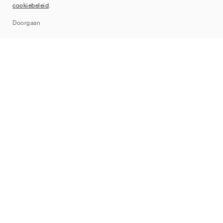
cookiebeleid
.
Sitemap
Doorgaan
Merken
Nike
Jordan
adidas
New Balance
ASICS
PUMA
Converse
Vans
Hoka
Salomon
On
Saucony