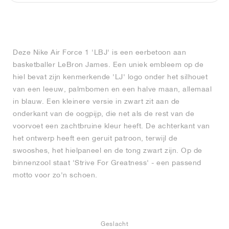
FIELD GENERAL
CRAZE
ADIRACER
MULE
471
GEL-CUMULUS 16
G.T. CUT
FORCE 58
TEKKIRA CUP
508
JORDAN
KILLSHOT 2
MOTO 2K
ITALIA
LEGACY 312
ALLERDALE
G.T. FUTURE
PS8
ALOHA SUPER
600
Deze Nike Air Force 1 'LBJ' is een eerbetoon aan
TOTAL 90
PHENOMENA
FORUM
JUMPMAN JACK
2000
VERTEBRAE
808
basketballer LeBron James. Een uniek embleem op de
hiel bevat zijn kenmerkende 'LJ' logo onder het silhouet
AVA ROVER
1000
HAMBURG
204L
AIR MAX 95
933
van een leeuw, palmbomen en een halve maan, allemaal
in blauw. Een kleinere versie in zwart zit aan de
MIND
860V2
onderkant van de oogpijp, die net als de rest van de
voorvoet een zachtbruine kleur heeft. De achterkant van
het ontwerp heeft een geruit patroon, terwijl de
AIR RIFT
swooshes, het hielpaneel en de tong zwart zijn. Op de
binnenzool staat 'Strive For Greatness' - een passend
motto voor zo'n schoen.
Geslacht