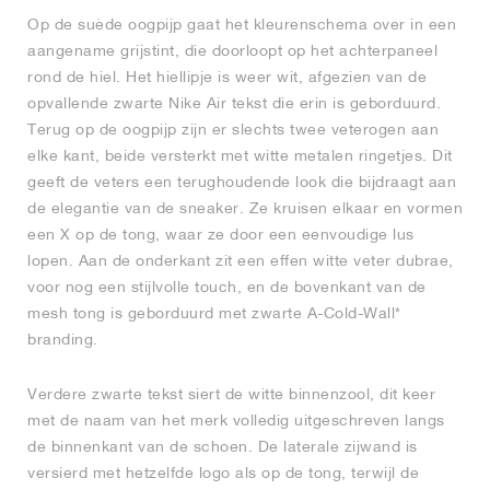
Op de suède oogpijp gaat het kleurenschema over in een
aangename grijstint, die doorloopt op het achterpaneel
rond de hiel. Het hiellipje is weer wit, afgezien van de
opvallende zwarte Nike Air tekst die erin is geborduurd.
Terug op de oogpijp zijn er slechts twee veterogen aan
elke kant, beide versterkt met witte metalen ringetjes. Dit
geeft de veters een terughoudende look die bijdraagt aan
de elegantie van de sneaker. Ze kruisen elkaar en vormen
een X op de tong, waar ze door een eenvoudige lus
lopen. Aan de onderkant zit een effen witte veter dubrae,
voor nog een stijlvolle touch, en de bovenkant van de
mesh tong is geborduurd met zwarte A-Cold-Wall*
branding.
Verdere zwarte tekst siert de witte binnenzool, dit keer
met de naam van het merk volledig uitgeschreven langs
de binnenkant van de schoen. De laterale zijwand is
versierd met hetzelfde logo als op de tong, terwijl de