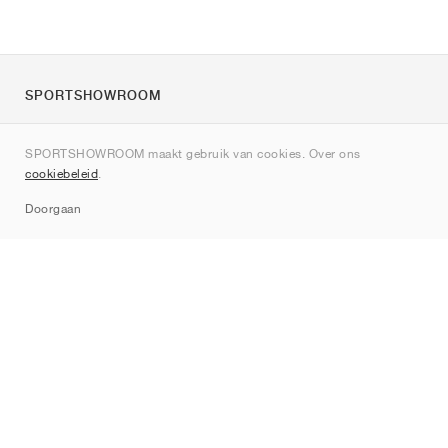
SPORTSHOWROOM
Over ons
SPORTSHOWROOM maakt gebruik van cookies. Over ons
Contact
cookiebeleid
.
Sitemap
Doorgaan
Merken
Nike
Jordan
adidas
New Balance
ASICS
PUMA