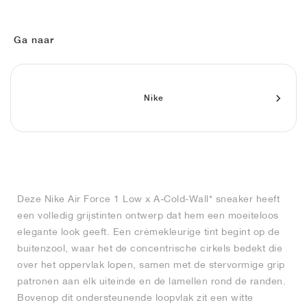
FIELD GENERAL
CRAZE
ADIRACER
MULE
471
GEL-CUMULUS 16
G.T. CUT
FORCE 58
TEKKIRA CUP
508
JORDAN
KILLSHOT 2
MOTO 2K
ITALIA
LEGACY 312
ALLERDALE
G.T. FUTURE
PS8
ALOHA SUPER
600
Ga naar
TOTAL 90
PHENOMENA
FORUM
JUMPMAN JACK
2000
VERTEBRAE
808
Nike
AVA ROVER
1000
HAMBURG
204L
AIR MAX 95
933
MIND
860V2
AIR RIFT
Deze Nike Air Force 1 Low x A-Cold-Wall* sneaker heeft
een volledig grijstinten ontwerp dat hem een moeiteloos
elegante look geeft. Een crèmekleurige tint begint op de
buitenzool, waar het de concentrische cirkels bedekt die
over het oppervlak lopen, samen met de stervormige grip
patronen aan elk uiteinde en de lamellen rond de randen.
Bovenop dit ondersteunende loopvlak zit een witte