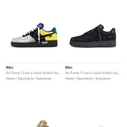
Nike
Nike
Air Force 1 Low x Louis Vuitton by Virgil Abloh "Black & Metallic Silver"
Air Force 1 Low x Louis Vuitton by Virgil Abloh "Black & Anthracite"
Heren / Sportstyle / Schoenen
Heren / Sportstyle / Schoenen