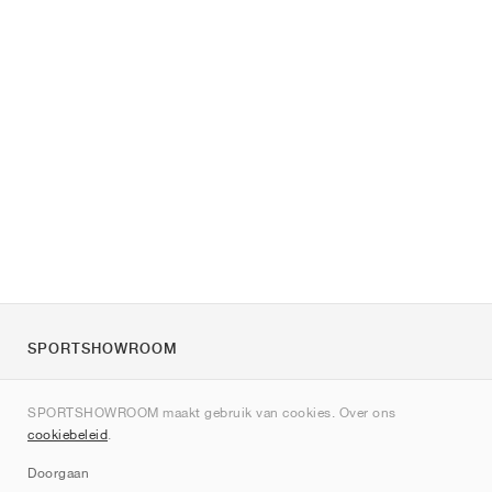
SPORTSHOWROOM
Over ons
SPORTSHOWROOM maakt gebruik van cookies. Over ons
Contact
cookiebeleid
.
Sitemap
Doorgaan