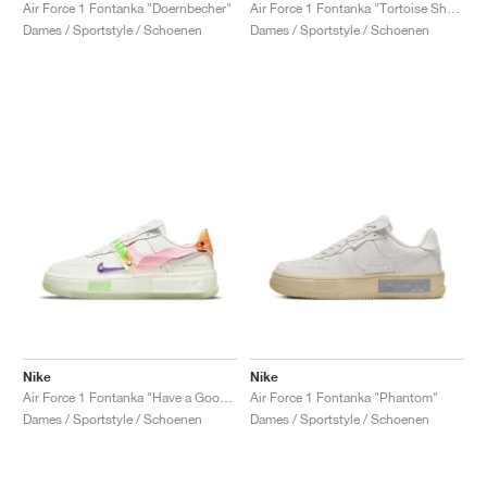
FIELD GENERAL
CRAZE
ADIRACER
MULE
471
GEL-CUMULUS 16
G.T. CUT
FORCE 58
TEKKIRA CUP
508
JORDAN
Air Force 1 Fontanka "Doernbecher"
Air Force 1 Fontanka "Tortoise Shell"
Dames / Sportstyle / Schoenen
Dames / Sportstyle / Schoenen
KILLSHOT 2
MOTO 2K
ITALIA
LEGACY 312
ALLERDALE
G.T. FUTURE
PS8
ALOHA SUPER
600
TOTAL 90
PHENOMENA
FORUM
JUMPMAN JACK
2000
VERTEBRAE
808
AVA ROVER
1000
HAMBURG
204L
AIR MAX 95
933
MIND
860V2
AIR RIFT
Nike
Nike
Air Force 1 Fontanka "Have a Good Game"
Air Force 1 Fontanka "Phantom"
Dames / Sportstyle / Schoenen
Dames / Sportstyle / Schoenen