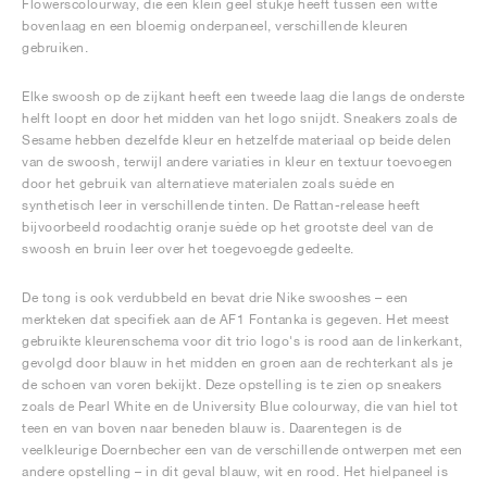
Flowerscolourway, die een klein geel stukje heeft tussen een witte
bovenlaag en een bloemig onderpaneel, verschillende kleuren
gebruiken.
Elke swoosh op de zijkant heeft een tweede laag die langs de onderste
helft loopt en door het midden van het logo snijdt. Sneakers zoals de
Sesame hebben dezelfde kleur en hetzelfde materiaal op beide delen
van de swoosh, terwijl andere variaties in kleur en textuur toevoegen
door het gebruik van alternatieve materialen zoals suède en
synthetisch leer in verschillende tinten. De Rattan-release heeft
bijvoorbeeld roodachtig oranje suède op het grootste deel van de
swoosh en bruin leer over het toegevoegde gedeelte.
De tong is ook verdubbeld en bevat drie Nike swooshes – een
merkteken dat specifiek aan de AF1 Fontanka is gegeven. Het meest
gebruikte kleurenschema voor dit trio logo's is rood aan de linkerkant,
gevolgd door blauw in het midden en groen aan de rechterkant als je
de schoen van voren bekijkt. Deze opstelling is te zien op sneakers
zoals de Pearl White en de University Blue colourway, die van hiel tot
teen en van boven naar beneden blauw is. Daarentegen is de
veelkleurige Doernbecher een van de verschillende ontwerpen met een
andere opstelling – in dit geval blauw, wit en rood. Het hielpaneel is