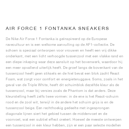
AIR FORCE 1 FONTANKA SNEAKERS
De Nike Air Force 1 Fontanka is geïnspireerd op de Europese
ravecultuur en is een welkome aanvulling op de AF1-collectie. De
schoen is speciaal ontworpen voor vrouwen en heeft een vrij dikke
onderkant, met een licht verhoogde tussenzool met een vlakke rand en
een diepe inkeping waar deze aansluit op het bovenwerk, waardoor hij
een meer opvallend uiterlijk heeft. De groef langs de bovenkant van de
tussenzool heeft geen stiksels en de hiel bevat een blok zacht React
Foam, wat zorgt voor comfort en energieteruggave. Soms, zoals in het
geval van de Triple White, heeft dit schuimblok dezelfde kleur als de
tussenzool, maar bij versies zoals de Phantom is dat anders. Deze
kleurstelling heeft zelfs twee vormen: in de ene is het React-schuim
rood en de zool wit, terwijl in de andere het schuim grijs is en de
tussenzool beige. Een rechthoekig gedeelte met ingesprongen
diagonale lijnen siert het gebied tussen de middenvoet en de
voorvoet, wat een subtiel effect creëert. Hoewel de meeste ontwerpen
een tussenzool in één kleur hebben, zijn er een paar selecte modellen