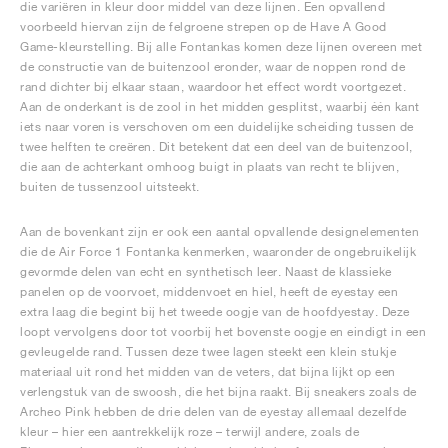
die variëren in kleur door middel van deze lijnen. Een opvallend
voorbeeld hiervan zijn de felgroene strepen op de Have A Good
Game-kleurstelling. Bij alle Fontankas komen deze lijnen overeen met
de constructie van de buitenzool eronder, waar de noppen rond de
rand dichter bij elkaar staan, waardoor het effect wordt voortgezet.
Aan de onderkant is de zool in het midden gesplitst, waarbij één kant
iets naar voren is verschoven om een duidelijke scheiding tussen de
twee helften te creëren. Dit betekent dat een deel van de buitenzool,
die aan de achterkant omhoog buigt in plaats van recht te blijven,
buiten de tussenzool uitsteekt.
Aan de bovenkant zijn er ook een aantal opvallende designelementen
die de Air Force 1 Fontanka kenmerken, waaronder de ongebruikelijk
gevormde delen van echt en synthetisch leer. Naast de klassieke
panelen op de voorvoet, middenvoet en hiel, heeft de eyestay een
extra laag die begint bij het tweede oogje van de hoofdyestay. Deze
loopt vervolgens door tot voorbij het bovenste oogje en eindigt in een
gevleugelde rand. Tussen deze twee lagen steekt een klein stukje
materiaal uit rond het midden van de veters, dat bijna lijkt op een
verlengstuk van de swoosh, die het bijna raakt. Bij sneakers zoals de
Archeo Pink hebben de drie delen van de eyestay allemaal dezelfde
kleur – hier een aantrekkelijk roze – terwijl andere, zoals de