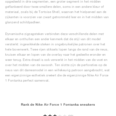
opgedeeld in drie segmenten, een groter segment in het midden
geflankeerd door twee smallere delen, soms in een andere kleur of
materiaal, zoals bij de Tortoise Shell, waarvan het hielpaneel aan de
zijkanten is voorzien van zwart getrommeld leer en in het midden van
glanzend schildpadleer.
Dynamische zigzagsteken verbinden deze verschillende delen met
elkaar en onthullen een ander kenmerk dat de stijl van dit model
versterkt: ingewikkelde steken in ongebruikelijke patronen over het
hele bovenwerk. Twee rijen stiksels lopen langs de rand van de neus,
kruisen elkaar en lopen van de overlay naar het gedeelte eronder en
weer terug. Extra draad is ook verwerkt in het midden van de voet en
over het midden van de swoosh. Ten slotte zijn de perforaties op de
neus van dit damesmodel in een willekeurig patroon aangebracht, wat
een eigenzinnige esthetiek creëert die de eigenzinnige Nike Air Force
1 Fontanka perfect samenvat.
Rank de Nike Air Force 1 Fontanka sneakers