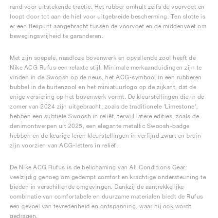
rand voor uitstekende tractie. Het rubber omhult zelfs de voorvoet en
loopt door tot aan de hiel voor uitgebreide bescherming. Ten slotte is
er een flexpunt aangebracht tussen de voorvoet en de middenvoet om
bewegingsvrijheid te garanderen.
Met zijn soepele, naadloze bovenwerk en opvallende zool heeft de
Nike ACG Rufus een relaxte stijl. Minimale merkaanduidingen zijn te
vinden in de Swoosh op de neus, het ACG-symbool in een rubberen
bubbel in de buitenzool en het miniatuurlogo op de zijkant, dat de
enige versiering op het bovenwerk vormt. De kleurstellingen die in de
zomer van 2024 zijn uitgebracht, zoals de traditionele 'Limestone',
hebben een subtiele Swoosh in reliëf, terwijl latere edities, zoals de
denimontwerpen uit 2025, een elegante metallic Swoosh-badge
hebben en de keurige leren kleurstellingen in verfijnd zwart en bruin
zijn voorzien van ACG-letters in reliëf.
De Nike ACG Rufus is de belichaming van All Conditions Gear:
veelzijdig genoeg om gedempt comfort en krachtige ondersteuning te
bieden in verschillende omgevingen. Dankzij de aantrekkelijke
combinatie van comfortabele en duurzame materialen biedt de Rufus
een gevoel van tevredenheid en ontspanning, waar hij ook wordt
gedragen.