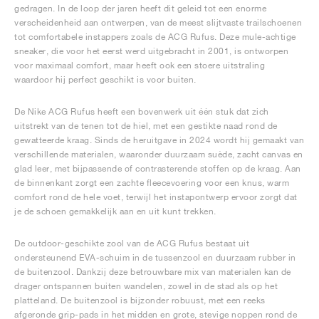
gedragen. In de loop der jaren heeft dit geleid tot een enorme
verscheidenheid aan ontwerpen, van de meest slijtvaste trailschoenen
tot comfortabele instappers zoals de ACG Rufus. Deze mule-achtige
sneaker, die voor het eerst werd uitgebracht in 2001, is ontworpen
voor maximaal comfort, maar heeft ook een stoere uitstraling
waardoor hij perfect geschikt is voor buiten.
De Nike ACG Rufus heeft een bovenwerk uit één stuk dat zich
uitstrekt van de tenen tot de hiel, met een gestikte naad rond de
gewatteerde kraag. Sinds de heruitgave in 2024 wordt hij gemaakt van
verschillende materialen, waaronder duurzaam suède, zacht canvas en
glad leer, met bijpassende of contrasterende stoffen op de kraag. Aan
de binnenkant zorgt een zachte fleecevoering voor een knus, warm
comfort rond de hele voet, terwijl het instapontwerp ervoor zorgt dat
je de schoen gemakkelijk aan en uit kunt trekken.
De outdoor-geschikte zool van de ACG Rufus bestaat uit
ondersteunend EVA-schuim in de tussenzool en duurzaam rubber in
de buitenzool. Dankzij deze betrouwbare mix van materialen kan de
drager ontspannen buiten wandelen, zowel in de stad als op het
platteland. De buitenzool is bijzonder robuust, met een reeks
afgeronde grip-pads in het midden en grote, stevige noppen rond de