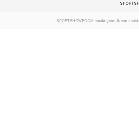
SPORTS
Over ons
SPORTSHOWROOM maakt gebruik van cookie
Contact
Sitemap