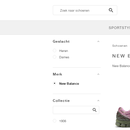
search-
btn
SPORTSTY
Geslacht
Schoenen
Heren
NEW 
Dames
New Balan
Merk
New Balance
Collectie
Search
1906