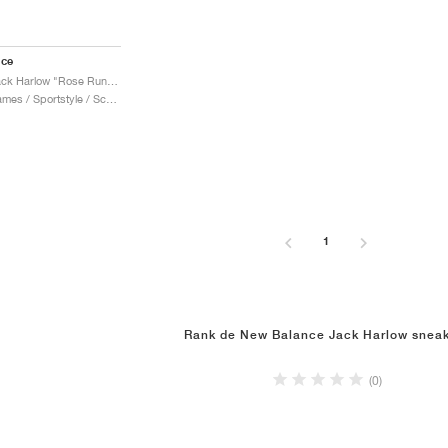
nce
1906R x Jack Harlow "Rose Runner"
Heren & Dames / Sportstyle / Schoenen
1
Rank de New Balance Jack Harlow snea
(0)