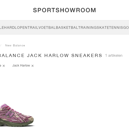
LE
HARDLOPEN
TRAIL
VOETBAL
BASKETBAL
TRAINING
SKATE
TENNIS
GO
New Balance
BALANCE JACK HARLOW SNEAKERS
1 artikelen
ce
Jack Harlow