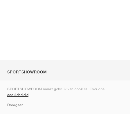
SPORTSHOWROOM
Over ons
SPORTSHOWROOM maakt gebruik van cookies. Over ons
Contact
cookiebeleid
.
Sitemap
Doorgaan
Merken
Nike