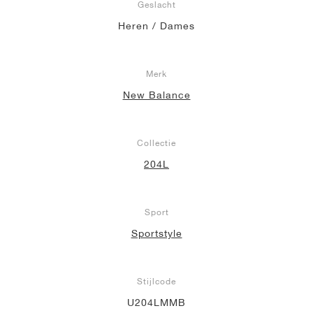
Geslacht
Heren / Dames
Merk
New Balance
Collectie
204L
Sport
Sportstyle
Stijlcode
U204LMMB