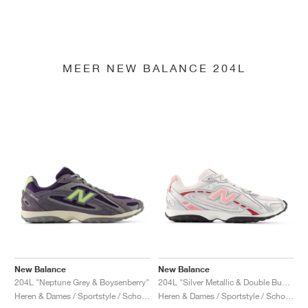
MEER NEW BALANCE 204L
New Balance
New Balance
204L "Neptune Grey & Boysenberry"
204L "Silver Metallic & Double Bubble"
Heren & Dames / Sportstyle / Schoenen
Heren & Dames / Sportstyle / Schoenen