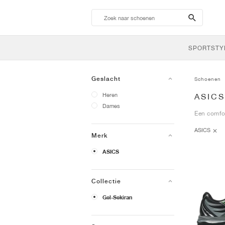
search-
btn
SPORTSTY
Geslacht
Schoenen
Heren
ASIC
Dames
Een comfo
ASICS
Merk
ASICS
Collectie
Gel-Sekiran