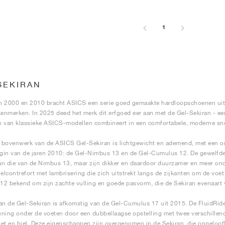
1
SEKIRAN
ren 2000 en 2010 bracht ASICS een serie goed gemaakte hardloopschoenen u
kenmerken. In 2025 deed het merk dit erfgoed eer aan met de Gel-Sekiran - een
 van klassieke ASICS-modellen combineert in een comfortabele, moderne sn
 bovenwerk van de ASICS Gel-Sekiran is lichtgewicht en ademend, met een 
egin van de jaren 2010: de Gel-Nimbus 13 en de Gel-Cumulus 12. De gewelfde
n die van de Nimbus 13, maar zijn dikker en daardoor duurzamer en meer ond
ielcontrefort met lambrisering die zich uitstrekt langs de zijkanten om de voe
2 bekend om zijn zachte vulling en goede pasvorm, die de Sekiran evenaart v
an de Gel-Sekiran is afkomstig van de Gel-Cumulus 17 uit 2015. De FluidRid
ning onder de voeten door een dubbellaagse opstelling met twee verschillen
et en hiel. Deze eigenschappen zijn overgenomen in de Sekiran, die ongeloofli