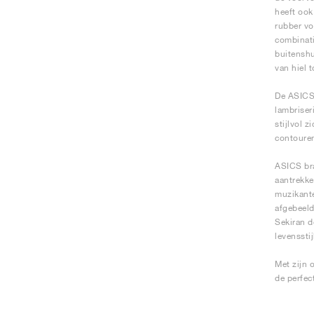
heeft ook
rubber vo
combinati
buitenshu
van hiel 
De ASICS 
lambriser
stijlvol 
contouren
ASICS bra
aantrekke
muzikante
afgebeeld
Sekiran d
levensstij
Met zijn 
de perfec