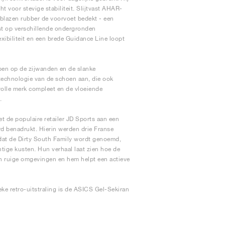
t voor stevige stabiliteit. Slijtvast AHAR-
eblazen rubber de voorvoet bedekt - een
ast op verschillende ondergronden
xibiliteit en een brede Guidance Line loopt
epen op de zijwanden en de slanke
gtechnologie van de schoen aan, die ook
lvolle merk compleet en de vloeiende
.
t de populaire retailer JD Sports aan een
rd benadrukt. Hierin werden drie Franse
at de Dirty South Family wordt genoemd,
htige kusten. Hun verhaal laat zien hoe de
en ruige omgevingen en hem helpt een actieve
ke retro-uitstraling is de ASICS Gel-Sekiran