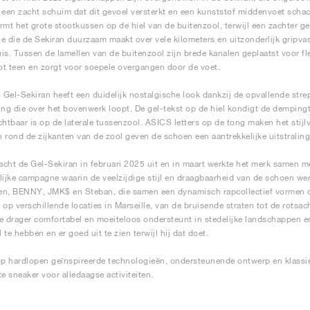
 een zacht schuim dat dit gevoel versterkt en een kunststof middenvoet schach
rmt het grote stootkussen op de hiel van de buitenzool, terwijl een zachter g
e die de Sekiran duurzaam maakt over vele kilometers en uitzonderlijk gripv
is. Tussen de lamellen van de buitenzool zijn brede kanalen geplaatst voor fle
tot teen en zorgt voor soepele overgangen door de voet.
Gel-Sekiran heeft een duidelijk nostalgische look dankzij de opvallende str
ing die over het bovenwerk loopt. De gel-tekst op de hiel kondigt de dempin
zichtbaar is op de laterale tussenzool. ASICS letters op de tong maken het stij
 rond de zijkanten van de zool geven de schoen een aantrekkelijke uitstraling
cht de Gel-Sekiran in februari 2025 uit en in maart werkte het merk samen me
lijke campagne waarin de veelzijdige stijl en draagbaarheid van de schoen we
n, BENNY, JMK$ en Steban, die samen een dynamisch rapcollectief vormen d
 op verschillende locaties in Marseille, van de bruisende straten tot de rotsac
e drager comfortabel en moeiteloos ondersteunt in stedelijke landschappen 
l te hebben en er goed uit te zien terwijl hij dat doet.
op hardlopen geïnspireerde technologieën, ondersteunende ontwerp en klassie
te sneaker voor alledaagse activiteiten.