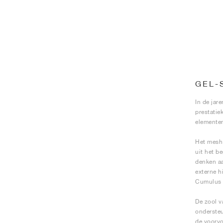
GEL-
In de ja
prestatie
elementen
Het mesh
uit het b
denken aa
externe h
Cumulus 1
De zool v
ondersteu
de voorvo