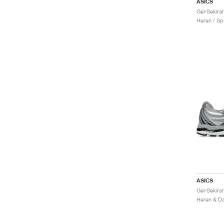
ASICS
Heren / Sp
ASICS
Gel-Sekiran