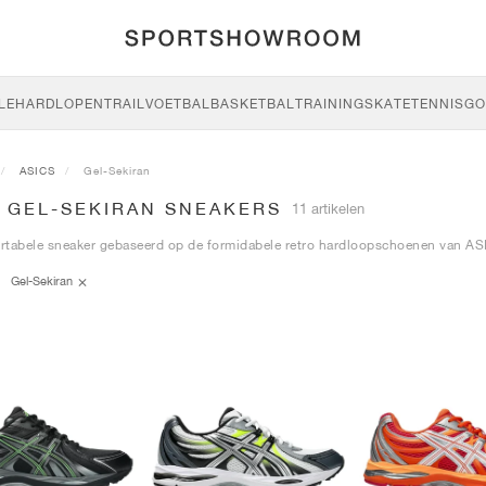
LE
HARDLOPEN
TRAIL
VOETBAL
BASKETBAL
TRAINING
SKATE
TENNIS
GO
ASICS
Gel-Sekiran
S GEL-SEKIRAN SNEAKERS
11 artikelen
rtabele sneaker gebaseerd op de formidabele retro hardloopschoenen van AS
Gel-Sekiran