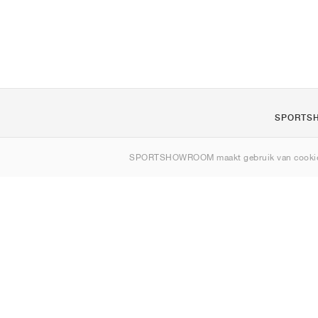
SPORTS
Over ons
SPORTSHOWROOM maakt gebruik van cookie
Contact
Sitemap