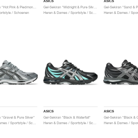
ASICS
ASICS
Gel-Sekiran "Hot Pink & Piedmont Grey"
Gel-Sekiran "Midnight & Pure Silver"
Gel-Sekiran "Sand & P
ortstyle / Schoenen
Heren & Dames / Sportstyle / Schoenen
ASICS
ASICS
 "Gravel & Pure Silver"
Gel-Sekiran "Black & Waterfall"
Gel-Sekiran "Black & 
Heren & Dames / Sportstyle / Schoenen
Heren & Dames / Sportstyle / Schoenen