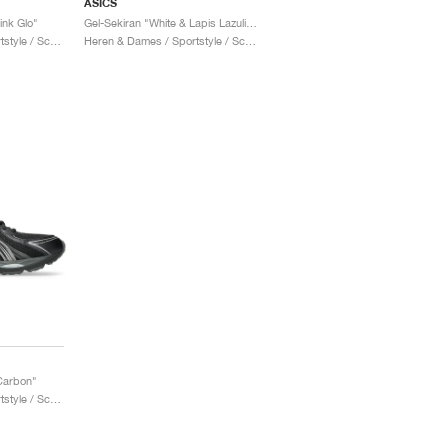
ASICS
ink Glo"
Gel-Sekiran "White & Lapis Lazuli Blue"
Heren & Dames / Sportstyle / Schoenen
Heren & Dames / Sportstyle / Schoenen
Carbon"
Heren & Dames / Sportstyle / Schoenen