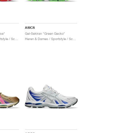
ASICS
ose"
Gel-Sekiran "Green Gecko"
Heren & Dames / Sportstyle / Schoenen
Heren & Dames / Sportstyle / Schoenen