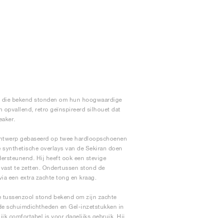
it die bekend stonden om hun hoogwaardige
 opvallend, retro geïnspireerd silhouet dat
eaker.
ontwerp gebaseerd op twee hardloopschoenen
 synthetische overlays van de Sekiran doen
ersteunend. Hij heeft ook een stevige
t vast te zetten. Ondertussen stond de
ia een extra zachte tong en kraag.
e tussenzool stond bekend om zijn zachte
de schuimdichtheden en Gel-inzetstukken in
jk comfortabel is voor dagelijks gebruik. Hij