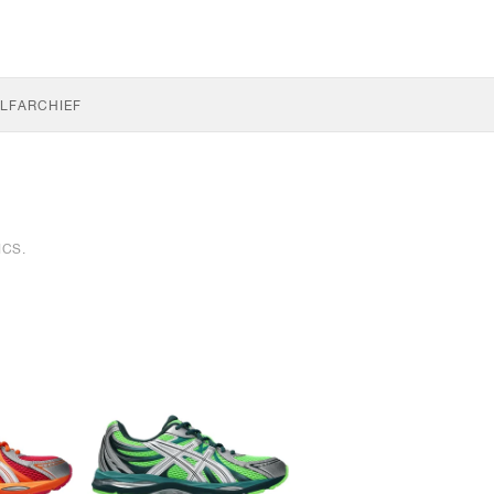
LF
ARCHIEF
ICS.