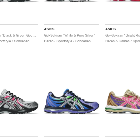
ASICS
ASICS
Gel-Sekiran "Black & Green Gecko"
Gel-Sekiran "White & Pure Silver"
Gel-Sekiran "Bright R
ortstyle / Schoenen
Heren / Sportstyle / Schoenen