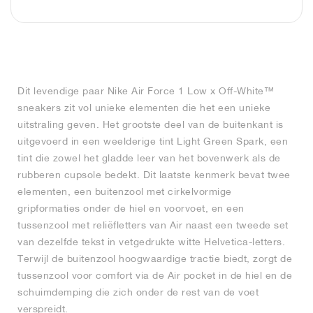
FIELD GENERAL
CRAZE
ADIRACER
MULE
471
GEL-CUMULUS 16
G.T. CUT
FORCE 58
TEKKIRA CUP
508
JORDAN
KILLSHOT 2
MOTO 2K
ITALIA
LEGACY 312
ALLERDALE
G.T. FUTURE
PS8
ALOHA SUPER
600
TOTAL 90
PHENOMENA
FORUM
JUMPMAN JACK
2000
VERTEBRAE
808
Dit levendige paar Nike Air Force 1 Low x Off-White™
sneakers zit vol unieke elementen die het een unieke
AVA ROVER
1000
HAMBURG
204L
AIR MAX 95
933
uitstraling geven. Het grootste deel van de buitenkant is
uitgevoerd in een weelderige tint Light Green Spark, een
MIND
860V2
tint die zowel het gladde leer van het bovenwerk als de
rubberen cupsole bedekt. Dit laatste kenmerk bevat twee
AIR RIFT
elementen, een buitenzool met cirkelvormige
gripformaties onder de hiel en voorvoet, en een
tussenzool met reliëfletters van Air naast een tweede set
van dezelfde tekst in vetgedrukte witte Helvetica-letters.
Terwijl de buitenzool hoogwaardige tractie biedt, zorgt de
tussenzool voor comfort via de Air pocket in de hiel en de
schuimdemping die zich onder de rest van de voet
verspreidt.