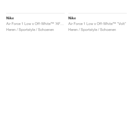
Nike
Nike
Air Force 1 Low x Off-White™ ‘AF100’ "ComplexCon"
Air Force 1 Low x Off-White™ "Volt"
Heren / Sportstyle / Schoenen
Heren / Sportstyle / Schoenen