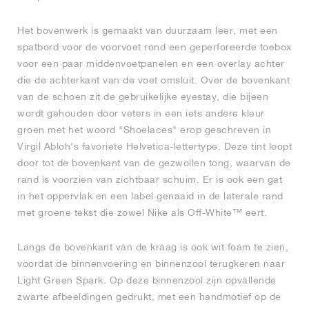
Het bovenwerk is gemaakt van duurzaam leer, met een
spatbord voor de voorvoet rond een geperforeerde toebox
voor een paar middenvoetpanelen en een overlay achter
die de achterkant van de voet omsluit. Over de bovenkant
van de schoen zit de gebruikelijke eyestay, die bijeen
wordt gehouden door veters in een iets andere kleur
groen met het woord "Shoelaces" erop geschreven in
Virgil Abloh's favoriete Helvetica-lettertype. Deze tint loopt
door tot de bovenkant van de gezwollen tong, waarvan de
rand is voorzien van zichtbaar schuim. Er is ook een gat
in het oppervlak en een label genaaid in de laterale rand
met groene tekst die zowel Nike als Off-White™ eert.
Langs de bovenkant van de kraag is ook wit foam te zien,
voordat de binnenvoering en binnenzool terugkeren naar
Light Green Spark. Op deze binnenzool zijn opvallende
zwarte afbeeldingen gedrukt, met een handmotief op de