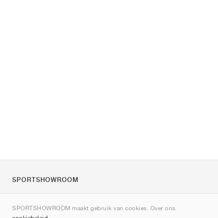
SPORTSHOWROOM
Over ons
SPORTSHOWROOM maakt gebruik van cookies. Over ons
Contact
cookiebeleid
.