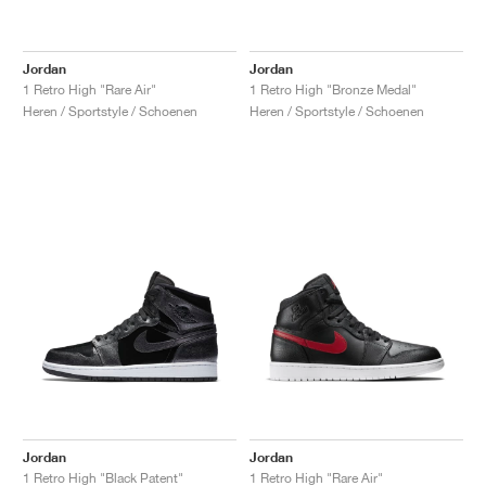
Jordan
Jordan
1 Retro High "Rare Air"
1 Retro High "Bronze Medal"
Heren / Sportstyle / Schoenen
Heren / Sportstyle / Schoenen
Jordan
Jordan
1 Retro High "Black Patent"
1 Retro High "Rare Air"