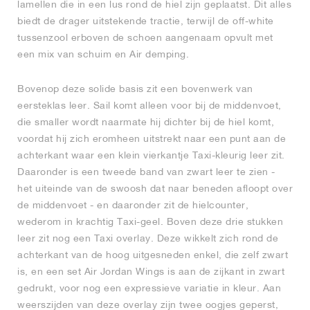
lamellen die in een lus rond de hiel zijn geplaatst. Dit alles
biedt de drager uitstekende tractie, terwijl de off-white
tussenzool erboven de schoen aangenaam opvult met
een mix van schuim en Air demping.
Bovenop deze solide basis zit een bovenwerk van
eersteklas leer. Sail komt alleen voor bij de middenvoet,
die smaller wordt naarmate hij dichter bij de hiel komt,
voordat hij zich eromheen uitstrekt naar een punt aan de
achterkant waar een klein vierkantje Taxi-kleurig leer zit.
Daaronder is een tweede band van zwart leer te zien -
het uiteinde van de swoosh dat naar beneden afloopt over
de middenvoet - en daaronder zit de hielcounter,
wederom in krachtig Taxi-geel. Boven deze drie stukken
leer zit nog een Taxi overlay. Deze wikkelt zich rond de
achterkant van de hoog uitgesneden enkel, die zelf zwart
is, en een set Air Jordan Wings is aan de zijkant in zwart
gedrukt, voor nog een expressieve variatie in kleur. Aan
weerszijden van deze overlay zijn twee oogjes geperst,