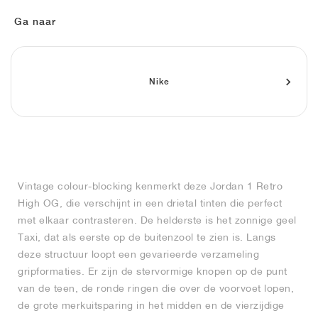
FIELD GENERAL
CRAZE
ADIRACER
MULE
471
GEL-CUMULUS 16
G.T. CUT
FORCE 58
TEKKIRA CUP
508
JORDAN
Ga naar
KILLSHOT 2
MOTO 2K
ITALIA
LEGACY 312
ALLERDALE
G.T. FUTURE
PS8
ALOHA SUPER
600
TOTAL 90
PHENOMENA
FORUM
JUMPMAN JACK
2000
VERTEBRAE
808
Nike
AVA ROVER
1000
HAMBURG
204L
AIR MAX 95
933
MIND
860V2
Vintage colour-blocking kenmerkt deze Jordan 1 Retro
AIR RIFT
High OG, die verschijnt in een drietal tinten die perfect
met elkaar contrasteren. De helderste is het zonnige geel
Taxi, dat als eerste op de buitenzool te zien is. Langs
deze structuur loopt een gevarieerde verzameling
gripformaties. Er zijn de stervormige knopen op de punt
van de teen, de ronde ringen die over de voorvoet lopen,
de grote merkuitsparing in het midden en de vierzijdige