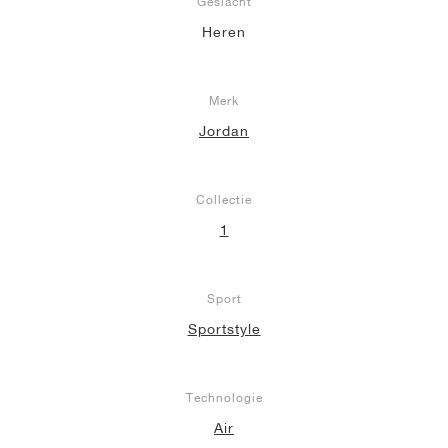
Geslacht
Heren
Merk
Jordan
Collectie
1
Sport
Sportstyle
Technologie
Air