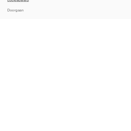
Sitemap
Doorgaan
Merken
Nike
Jordan
adidas
New Balance
ASICS
PUMA
Converse
Vans
Hoka
Salomon
On
Saucony
Mizuno