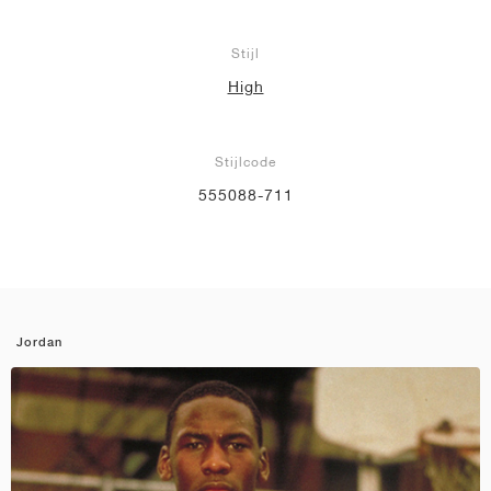
Stijl
High
Stijlcode
555088-711
Jordan