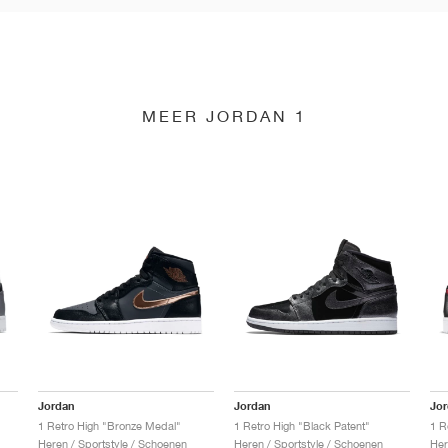
MEER JORDAN 1
Jordan
Jordan
Jo
1 Retro High "Bronze Medal"
1 Retro High "Black Patent"
1 R
Heren / Sportstyle / Schoenen
Heren / Sportstyle / Schoenen
Her