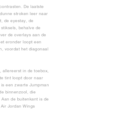
contrasten. De laatste
 dunne stroken leer naar
t, de eyestay, de
stiksels, behalve de
over de overlays aan de
et eronder loopt een
h, voordat het diagonaal
allereerst in de toebox,
 tint loopt door naar
el is een zwarte Jumpman
de binnenzool, die
 Aan de buitenkant is de
e Air Jordan Wings