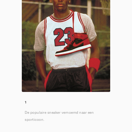
1
De populaire sneaker vernoemd naar een
sporticoon.