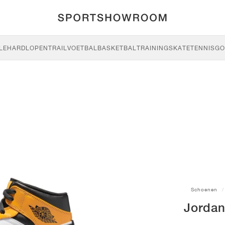
LE
HARDLOPEN
TRAIL
VOETBAL
BASKETBAL
TRAINING
SKATE
TENNIS
GO
Schoenen
Jordan