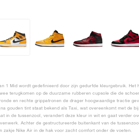
n 1 Mid wordt gedefinieerd door zijn gedurfde kleurgebruik. Het h
r twee terugkomen op de duurzame rubberen cupsole die de schoe
ronde en rechte grippatronen de drager hoogwaardige tractie geven
ijna gouden tint staat bekend als Taxi, wat overeenkomt met de b
at in de tussenzool, verandert deze kleur in wit en gaat verder ov
ovenwerk. Achter de gestructureerde buitenkant van de tussenzoo
zakje Nike Air in de hak voor zacht comfort onder de voeten.