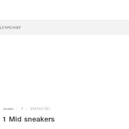
LF
ARCHIEF
Jordan
1
554724-701
 1 Mid sneakers