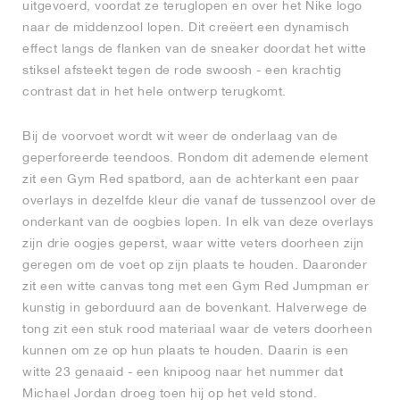
uitgevoerd, voordat ze teruglopen en over het Nike logo
naar de middenzool lopen. Dit creëert een dynamisch
effect langs de flanken van de sneaker doordat het witte
stiksel afsteekt tegen de rode swoosh - een krachtig
contrast dat in het hele ontwerp terugkomt.
Bij de voorvoet wordt wit weer de onderlaag van de
geperforeerde teendoos. Rondom dit ademende element
zit een Gym Red spatbord, aan de achterkant een paar
overlays in dezelfde kleur die vanaf de tussenzool over de
onderkant van de oogbies lopen. In elk van deze overlays
zijn drie oogjes geperst, waar witte veters doorheen zijn
geregen om de voet op zijn plaats te houden. Daaronder
zit een witte canvas tong met een Gym Red Jumpman er
kunstig in geborduurd aan de bovenkant. Halverwege de
tong zit een stuk rood materiaal waar de veters doorheen
kunnen om ze op hun plaats te houden. Daarin is een
witte 23 genaaid - een knipoog naar het nummer dat
Michael Jordan droeg toen hij op het veld stond.