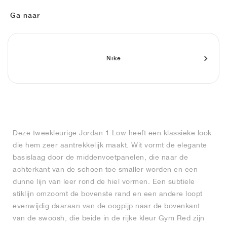
FIELD GENERAL
CRAZE
ADIRACER
MULE
471
GEL-CUMULUS 16
G.T. CUT
FORCE 58
TEKKIRA CUP
508
JORDAN
Ga naar
KILLSHOT 2
MOTO 2K
ITALIA
LEGACY 312
ALLERDALE
G.T. FUTURE
PS8
ALOHA SUPER
600
TOTAL 90
PHENOMENA
FORUM
JUMPMAN JACK
2000
VERTEBRAE
808
Nike
AVA ROVER
1000
HAMBURG
204L
AIR MAX 95
933
MIND
860V2
Deze tweekleurige Jordan 1 Low heeft een klassieke look
AIR RIFT
die hem zeer aantrekkelijk maakt. Wit vormt de elegante
basislaag door de middenvoetpanelen, die naar de
achterkant van de schoen toe smaller worden en een
dunne lijn van leer rond de hiel vormen. Een subtiele
stiklijn omzoomt de bovenste rand en een andere loopt
evenwijdig daaraan van de oogpijp naar de bovenkant
van de swoosh, die beide in de rijke kleur Gym Red zijn