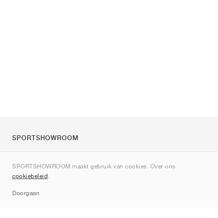
SPORTSHOWROOM
Over ons
SPORTSHOWROOM maakt gebruik van cookies. Over ons
Contact
cookiebeleid
.
Sitemap
Doorgaan
Merken