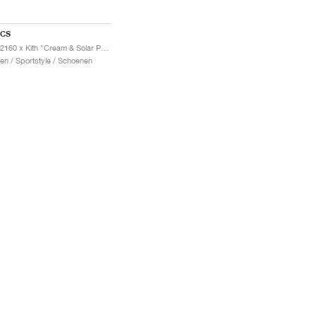
ICS
GT-2160 x Kith "Cream & Solar Power"
en / Sportstyle / Schoenen