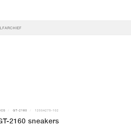
LF
ARCHIEF
ICS
GT-2160
1203A275-102
T-2160 sneakers