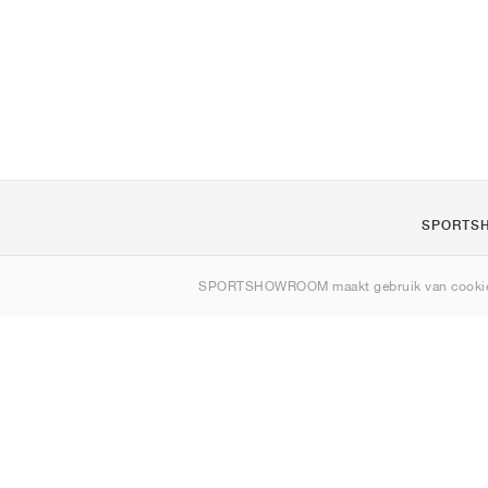
SPORTS
Over ons
SPORTSHOWROOM maakt gebruik van cookie
Contact
Sitemap