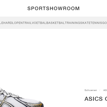
LE
HARDLOPEN
TRAIL
VOETBAL
BASKETBAL
TRAINING
SKATE
TENNIS
GO
Schoenen
AS
ASICS G