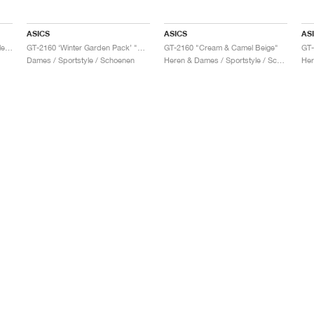
ASICS
ASICS
AS
GT-2160 x Gallery Dept. "ComplexCon"
GT-2160 ‘Winter Garden Pack’ "Oatmeal & Simply Taupe"
GT-2160 "Cream & Camel Beige"
Dames / Sportstyle / Schoenen
Heren & Dames / Sportstyle / Schoenen
Her