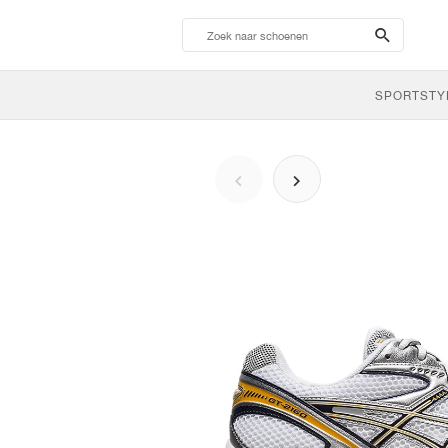
search-
btn
SPORTSTY