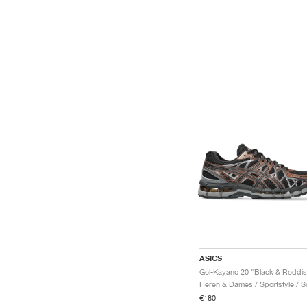
ASICS
€180