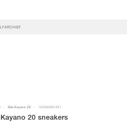
LF
ARCHIEF
S
Gel-Kayano 20
1203A388-021
-Kayano 20 sneakers