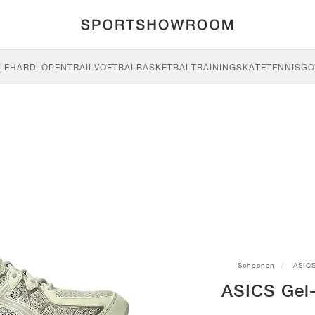
LE
HARDLOPEN
TRAIL
VOETBAL
BASKETBAL
TRAINING
SKATE
TENNIS
GO
Schoenen
ASIC
ASICS Gel