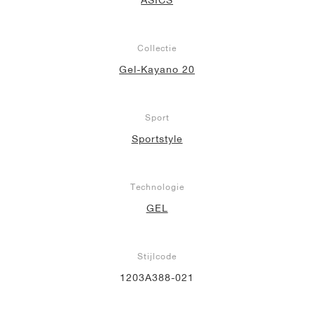
Collectie
Gel-Kayano 20
Sport
Sportstyle
Technologie
GEL
Stijlcode
1203A388-021