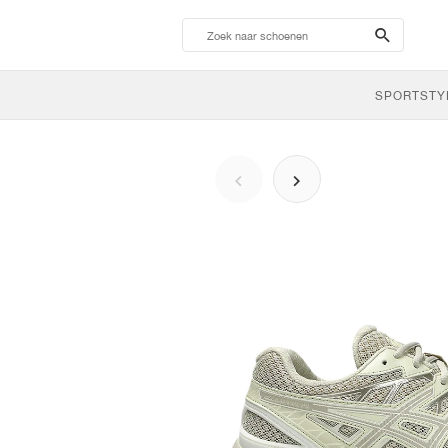
search-
btn
SPORTSTY