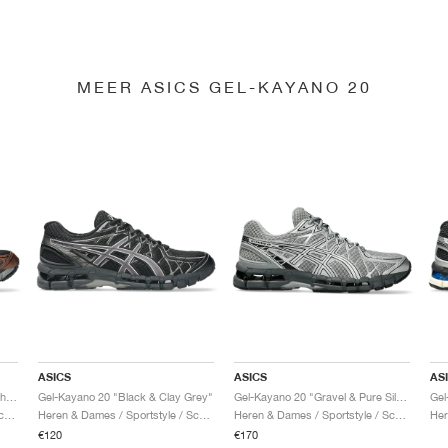
MEER ASICS GEL-KAYANO 20
ASICS
ASICS
AS
Gel-Kayano 20 "Black & Reddish Brown"
Gel-Kayano 20 "Black & Clay Grey"
Gel-Kayano 20 "Gravel & Pure Silver"
Heren & Dames / Sportstyle / Schoenen
Heren & Dames / Sportstyle / Schoenen
Heren & Dames / Sportstyle / Schoenen
€120
€170