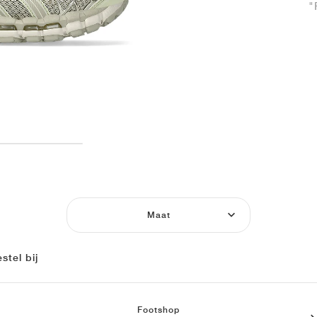
"
Maat
stel bij
Footshop