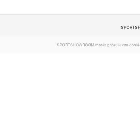
SPORTS
Over ons
SPORTSHOWROOM maakt gebruik van cookie
Contact
Sitemap