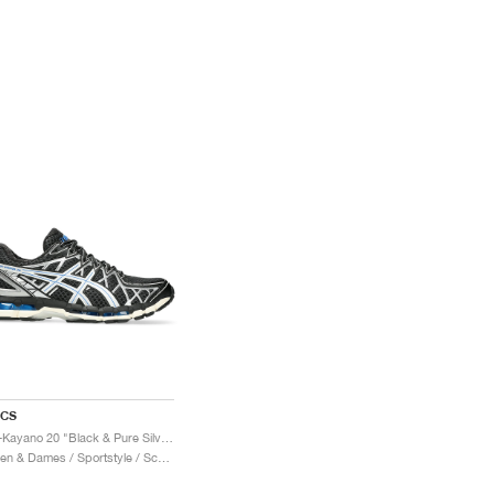
ICS
Gel-Kayano 20 "Black & Pure Silver"
Heren & Dames / Sportstyle / Schoenen