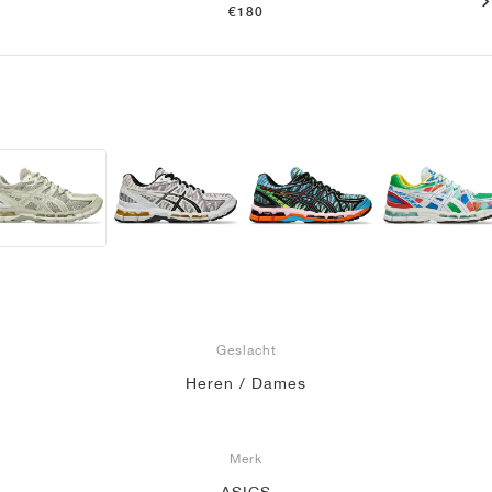
€180
Geslacht
Heren / Dames
Merk
ASICS